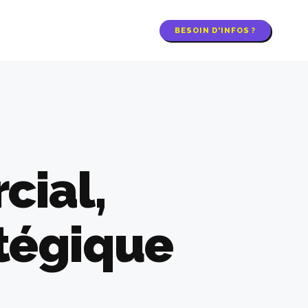
BESOIN D'INFOS ?
Q
cial,
atégique