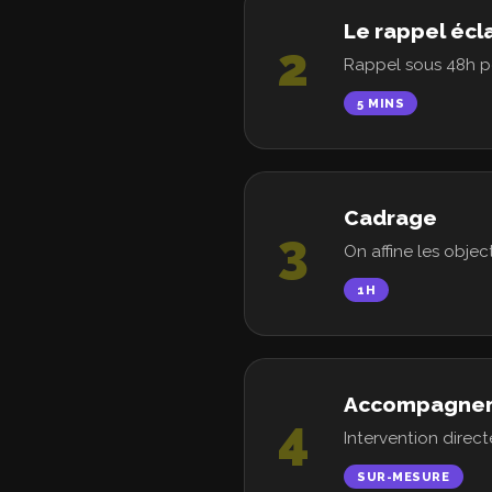
Le rappel écla
2
Rappel sous 48h po
5 MINS
Cadrage
3
On affine les object
1H
Accompagne
4
Intervention direct
SUR-MESURE