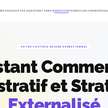
 MÉTHODE
VOTRE ASSISTANT
TARIFS
SERVICES
FORMATION FINANCÉE
FA
VOTRE COUTEAU SUISSE OPÉRATIONNEL
stant Commer
tratif et Str
Externalisé