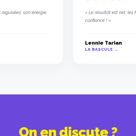
aiguisées, son énergie
« Le résultat est net, le
confiance ! »
Lennie Tarian
LA BASCULE →
On en discute ?