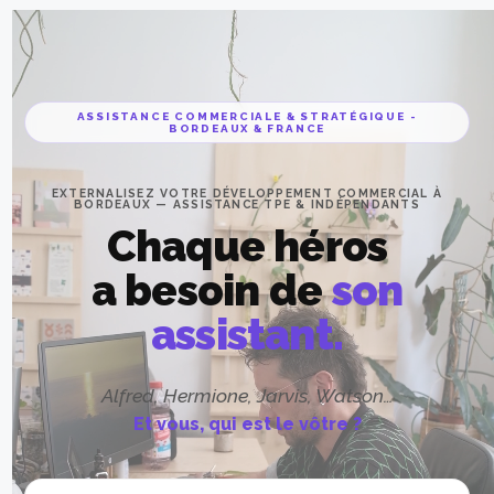
ASSISTANCE COMMERCIALE & STRATÉGIQUE -
BORDEAUX & FRANCE
EXTERNALISEZ VOTRE DÉVELOPPEMENT COMMERCIAL À
BORDEAUX — ASSISTANCE TPE & INDÉPENDANTS
Chaque héros
a besoin de
son
assistant.
Alfred, Hermione, Jarvis, Watson…
Et vous, qui est le vôtre ?